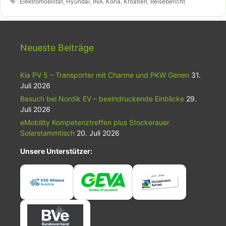
Schlagwörter
Elektromobilität
,
Hyundai
,
INA
,
Kona
,
Kroatien
,
Reisebericht
Neueste Beiträge
Kia PV 5 – Transporter mit Charme und PKW Genen
31.
Juli 2026
Besuch bei Nordik EV – beeindruckende Einblicke
29.
Juli 2026
eMobility Kompetenztreffen plus Stockerauer
Solarstammtisch
20. Juli 2026
Unsere Unterstützer: