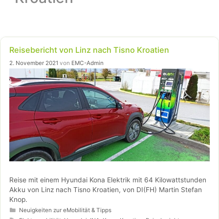
Reisebericht von Linz nach Tisno Kroatien
2. November 2021
von
EMC-Admin
Reise mit einem Hyundai Kona Elektrik mit 64 Kilowattstunden
Akku von Linz nach Tisno Kroatien, von DI(FH) Martin Stefan
Knop.
Kategorien
Neuigkeiten zur eMobilität & Tipps