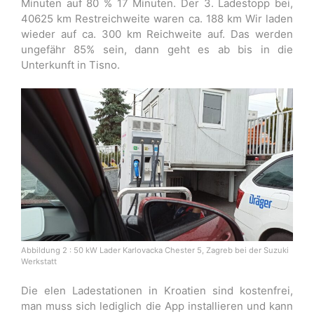
Minuten auf 80 % 17 Minuten. Der 3. Ladestopp bei,
40625 km Restreichweite waren ca. 188 km Wir laden
wieder auf ca. 300 km Reichweite auf. Das werden
ungefähr 85% sein, dann geht es ab bis in die
Unterkunft in Tisno.
Abbildung 2 : 50 kW Lader Karlovacka Chester 5, Zagreb bei der Suzuki
Werkstatt
Die elen Ladestationen in Kroatien sind kostenfrei,
man muss sich lediglich die App installieren und kann