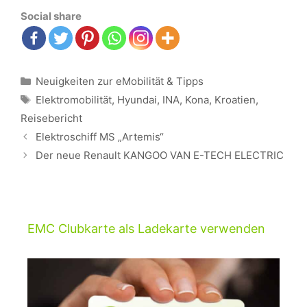
Social share
Kategorien
Neuigkeiten zur eMobilität & Tipps
Schlagwörter
Elektromobilität
,
Hyundai
,
INA
,
Kona
,
Kroatien
,
Reisebericht
Beitrags-
Elektroschiff MS „Artemis“
Navigation
Der neue Renault KANGOO VAN E-TECH ELECTRIC
EMC Clubkarte als Ladekarte verwenden