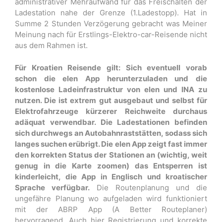
administrativer Mehraufwand für das Freischalten der
Ladestation nahe der Grenze (1.Ladestopp). Hat in
Summe 2 Stunden Verzögerung gebracht was Meiner
Meinung nach für Erstlings-Elektro-car-Reisende nicht
aus dem Rahmen ist.
Für Kroatien Reisende gilt: Sich eventuell vorab
schon die elen App herunterzuladen und die
kostenlose Ladeinfrastruktur von elen und INA zu
nutzen. Die ist extrem gut ausgebaut und selbst für
Elektrofahrzeuge kürzerer Reichweite durchaus
adäquat verwendbar. Die Ladestationen befinden
sich durchwegs an Autobahnraststätten, sodass sich
langes suchen erübrigt. Die elen App zeigt fast immer
den korrekten Status der Stationen an (wichtig, weit
genug in die Karte zoomen) das Entsperren ist
kinderleicht, die App in Englisch und kroatischer
Sprache verfügbar.
Die Routenplanung und die
ungefähre Planung wo aufgeladen wird funktioniert
mit der ABRP App (A Better Routeplaner)
hervorragend. Auch hier Registrierung und korrekte