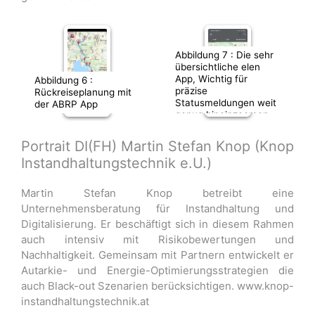
Abbildung 7 : Die sehr
übersichtliche elen
App, Wichtig für
Abbildung 6 :
präzise
Rückreiseplanung mit
Statusmeldungen weit
der ABRP App
genug hineinzoomen,
denn meist stehen
mehrere Stationen in
Portrait DI(FH) Martin Stefan Knop (Knop
der Nähe und man
Instandhaltungstechnik e.U.)
könnte die falsche (z.B
Gegenfahrtrichtung)
erwischen
Martin Stefan Knop betreibt eine
Unternehmensberatung für Instandhaltung und
Digitalisierung. Er beschäftigt sich in diesem Rahmen
auch intensiv mit Risikobewertungen und
Nachhaltigkeit. Gemeinsam mit Partnern entwickelt er
Autarkie- und Energie-Optimierungsstrategien die
auch Black-out Szenarien berücksichtigen. www.knop-
instandhaltungstechnik.at