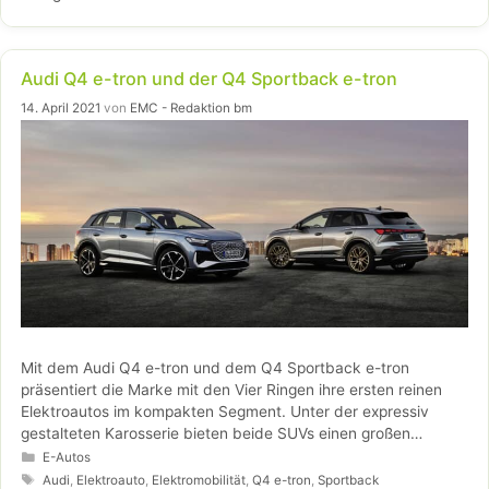
Audi Q4 e-tron und der Q4 Sportback e-tron
14. April 2021
von
EMC - Redaktion bm
Mit dem Audi Q4 e-tron und dem Q4 Sportback e-tron
präsentiert die Marke mit den Vier Ringen ihre ersten reinen
Elektroautos im kompakten Segment. Unter der expressiv
gestalteten Karosserie bieten beide SUVs einen großen
Innenraum, eine hohe Alltagstauglichkeit und eine starke Lade-
Kategorien
E-Autos
und Fahrperformance.
Schlagwörter
Audi
,
Elektroauto
,
Elektromobilität
,
Q4 e-tron
,
Sportback