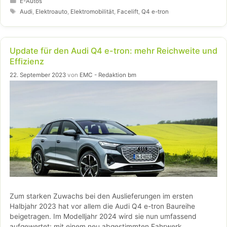
mit größerer Reichweite, schnellerem Laden und neuen
E-Autos
Features wie bidirektionalem Laden, wodurch das Fahrzeug
Schlagwörter
Audi
,
Elektroauto
,
Elektromobilität
,
Facelift
,
Q4 e-tron
auch als Stromquelle oder Hausspeicher genutzt werden kann.
Zusätzlich erhöhen verbesserte Fahrerassistenzsysteme, mehr
Anhängelast und gesteigerte Alltagstauglichkeit den
Update für den Audi Q4 e-tron: mehr Reichweite und
praktischen Nutzen des elektrischen SUVs.
Effizienz
22. September 2023
von
EMC - Redaktion bm
Zum starken Zuwachs bei den Auslieferungen im ersten
Halbjahr 2023 hat vor allem die Audi Q4 e-tron Baureihe
beigetragen. Im Modelljahr 2024 wird sie nun umfassend
aufgewertet: mit einem neu abgestimmten Fahrwerk,