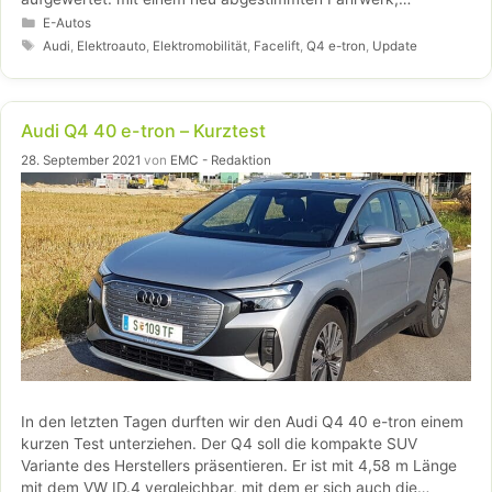
gesteigerter Effizienz, charakteristischem Sound und neuem
Kategorien
E-Autos
Editionsmodell. Neben einem optimierten Antriebskonzept und
Schlagwörter
Audi
,
Elektroauto
,
Elektromobilität
,
Facelift
,
Q4 e-tron
,
Update
höherer Ladeleistung erweitert Audi den Funktionsumfang der
Fahrerassistenzsysteme in den Modellen.
Audi Q4 40 e-tron – Kurztest
28. September 2021
von
EMC - Redaktion
In den letzten Tagen durften wir den Audi Q4 40 e-tron einem
kurzen Test unterziehen. Der Q4 soll die kompakte SUV
Variante des Herstellers präsentieren. Er ist mit 4,58 m Länge
mit dem VW ID.4 vergleichbar, mit dem er sich auch die