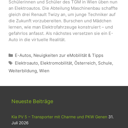
Schülerinnen und Schüler des TGM in Wien üben nun
an Elektroautos. Die Abteilung Maschinenbau schaffte
gleich drei Renault Twizy an, um junge Techniker auf
die Zukunft vorzubereiten. Burschen und Mädchen
lernen, wie man Elektrofahrzeuge konstruiert – und
gefahrlos anfasst. Als nächstes versetzen sie ein E-
Auto in die virtuelle Realität.
Kategorien
E-Autos
,
Neuigkeiten zur eMobilität & Tipps
Schlagwörter
Elektroauto
,
Elektromobilität
,
Österreich
,
Schule
,
Weiterbildung
,
Wien
Neueste Beiträge
Kia PV 5 – Transporter mit Charme und PKW Genen
31.
Juli 2026