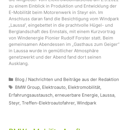
zu einem Einblick in Produktion und Entwicklung der
E-Mobilität beim Motorenwerk in Steyr ein. Im
Anschluss daran fand die Besichtigung vom Windpark
„Laussa“, eingebettet in die prachtvolle Hügel- und
Berglandschaft des Ennstals, mit einem Kurzvortrag
von Windenergie Pionier Rudolf Forster statt. Beim
gemeinsamen Abendessen im „Gasthaus zum Geiger“
in Laussa wurde in gemütlicher Atmosphäre
genetzwerkt und der Abend fand dort seinen
Ausklang.
Kategorien
Blog / Nachrichten und Beiträge aus der Redaktion
Schlagwörter
BMW Group
,
Elektroauto
,
Elektromobilität
,
Erfahrungsaustausch
,
erneuerbare Energie
,
Laussa
,
Steyr
,
Treffen-Elektroautofahrer
,
Windpark