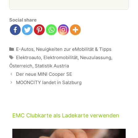
Social share
Kategorien
E-Autos
,
Neuigkeiten zur eMobilität & Tipps
Schlagwörter
Elektroauto
,
Elektromobilität
,
Neuzulassung
,
Österreich
,
Statistik Austria
Beitrags-
Der neue MINI Cooper SE
Navigation
MOONCITY landet in Salzburg
EMC Clubkarte als Ladekarte verwenden