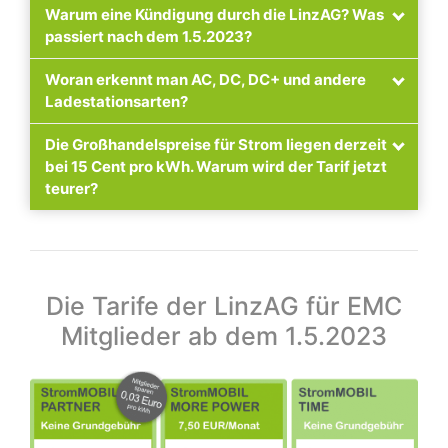
Warum eine Kündigung durch die LinzAG? Was
A)
bereits den Tarif „PARTNER“
passiert nach dem 1.5.2023?
über das im Testergebnis verlinkte Formular
Woran erkennt man AC, DC, DC+ und andere
Ladestationsarten?
Die Großhandelspreise für Strom liegen derzeit
bei 15 Cent pro kWh. Warum wird der Tarif jetzt
B)
teurer?
Die Großhandelspreise für Strom liegen derzeit
bei 15 Cent pro Kilowattstunde, warum wird der
Anleitung:
Tarif jetzt teurer?
Die Tarife der LinzAG für EMC
Mitglieder ab dem 1.5.2023