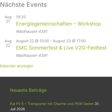
Nächste Events
Aug
19:30
21
Energiegemeinschaften – Workshop
Waldhausen
4391
Aug
August 22 @ 10:00
-
August 23 @ 17:00
22
EMC Sommerfest & Live V2G-Feldtest
Waldhausen
4391
Kalender anzeigen
Neueste Beiträge
Kia PV 5 – Transporter mit Charme und PKW Genen
31.
Juli 2026