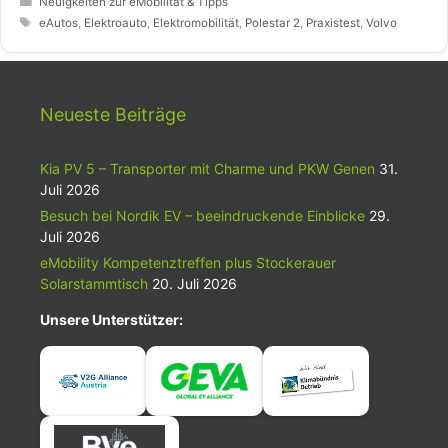
Neuigkeiten zur eMobilität & Tipps
Schlagwörter
eAutos
,
Elektroauto
,
Elektromobilität
,
Polestar 2
,
Praxistest
,
Volvo
Neueste Beiträge
Kia PV 5 – Transporter mit Charme und PKW Genen
31.
Juli 2026
Besuch bei Nordik EV – beeindruckende Einblicke
29.
Juli 2026
eMobility Kompetenztreffen plus Stockerauer
Solarstammtisch
20. Juli 2026
Unsere Unterstützer: