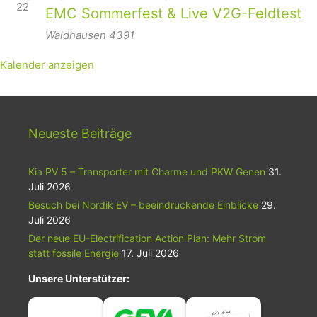
22
EMC Sommerfest & Live V2G-Feldtest
Waldhausen
4391
Kalender anzeigen
Neueste Beiträge
Kia PV 5 – Transporter mit Charme und PKW Genen
31.
Juli 2026
Besuch bei Nordik EV – beeindruckende Einblicke
29.
Juli 2026
Der neue EU-Electrification Action Plan: Mehr Strom
statt fossile Energie
17. Juli 2026
Unsere Unterstützer: