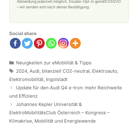
Abmeldung jederzeit möglich. Double-Opt-in gemäß DSGVO
– wir senden erst nach deiner Bestätigung.
Social share
Kategorien
Neuigkeiten zur eMobilität & Tipps
Schlagwörter
2024
,
Audi
,
bilanziell CO2-neutral
,
Elektroauto
,
Elektromobilität
,
Ingolstadt
Beitrags-
Update für den Audi Q4 e-tron: mehr Reichweite
Navigation
und Effizienz
Johannes Kepler Universität &
ElektroMobilitätsClub Österreich – Kongress –
Klimakrise, Mobilität und Energiewende