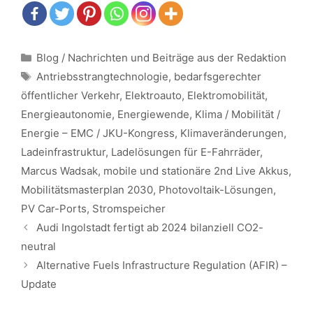
Kategorien
Blog / Nachrichten und Beiträge aus der Redaktion
Schlagwörter
Antriebsstrangtechnologie
,
bedarfsgerechter
öffentlicher Verkehr
,
Elektroauto
,
Elektromobilität
,
Energieautonomie
,
Energiewende
,
Klima / Mobilität /
Energie – EMC / JKU-Kongress
,
Klimaveränderungen
,
Ladeinfrastruktur
,
Ladelösungen für E-Fahrräder
,
Marcus Wadsak
,
mobile und stationäre 2nd Live Akkus
,
Mobilitätsmasterplan 2030
,
Photovoltaik-Lösungen
,
PV Car-Ports
,
Stromspeicher
Beitrags-
Audi Ingolstadt fertigt ab 2024 bilanziell CO2-
Navigation
neutral
Alternative Fuels Infrastructure Regulation (AFIR) –
Update