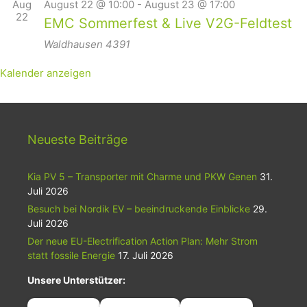
Aug
August 22 @ 10:00
-
August 23 @ 17:00
22
EMC Sommerfest & Live V2G-Feldtest
Waldhausen
4391
Kalender anzeigen
Neueste Beiträge
Kia PV 5 – Transporter mit Charme und PKW Genen
31.
Juli 2026
Besuch bei Nordik EV – beeindruckende Einblicke
29.
Juli 2026
Der neue EU-Electrification Action Plan: Mehr Strom
statt fossile Energie
17. Juli 2026
Unsere Unterstützer: