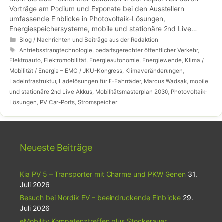
Vorträge am Podium und Exponate bei den Ausstellern
umfassende Einblicke in Photovoltaik-Lösungen,
Energiespeichersysteme, mobile und stationäre 2nd Live
Akkus, Ladelösungen für E-Fahrräder, E-PKWs, E-Busse und
Kategorien
Blog / Nachrichten und Beiträge aus der Redaktion
andere E-Nutzfahrzeuge, PV Car-Ports, sowie technische
Schlagwörter
Antriebsstrangtechnologie
,
bedarfsgerechter öffentlicher Verkehr
,
Innovationen für die Antriebe von E-Fahrzeugen und Schiffen.
Elektroauto
,
Elektromobilität
,
Energieautonomie
,
Energiewende
,
Klima /
Mobilität / Energie – EMC / JKU-Kongress
,
Klimaveränderungen
,
Ladeinfrastruktur
,
Ladelösungen für E-Fahrräder
,
Marcus Wadsak
,
mobile
und stationäre 2nd Live Akkus
,
Mobilitätsmasterplan 2030
,
Photovoltaik-
Lösungen
,
PV Car-Ports
,
Stromspeicher
Neueste Beiträge
Kia PV 5 – Transporter mit Charme und PKW Genen
31.
Juli 2026
Besuch bei Nordik EV – beeindruckende Einblicke
29.
Juli 2026
eMobility Kompetenztreffen plus Stockerauer