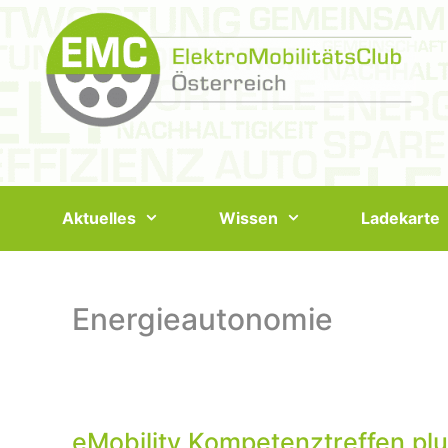
Springe
zum
Inhalt
Aktuelles
Wissen
Ladekarte
Energieautonomie
eMobility Kompetenztreffen pl