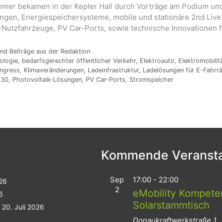
hmer bekamen in der Kepler Hall durch Vorträge am Podium und
ungen, Energiespeichersysteme, mobile und stationäre 2nd Live
Nutzfahrzeuge, PV Car-Ports, sowie technische Innovationen f
nd Beiträge aus der Redaktion
ologie
,
bedarfsgerechter öffentlicher Verkehr
,
Elektroauto
,
Elektromobilit
ongress
,
Klimaveränderungen
,
Ladeinfrastruktur
,
Ladelösungen für E-Fahrr
030
,
Photovoltaik-Lösungen
,
PV Car-Ports
,
Stromspeicher
Kommende Veransta
Sep
17:00
-
22:00
026
2
eMobility Kompeten
6
Solarstammtisch
20. Juli 2026
Donaukraftwerkstraße 1