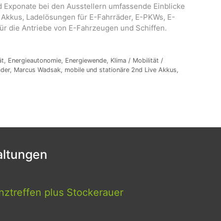
 Exponate bei den Ausstellern umfassende Einblicke
 Akkus, Ladelösungen für E-Fahrräder, E-PKWs, E-
ür die Antriebe von E-Fahrzeugen und Schiffen.
ät
,
Energieautonomie
,
Energiewende
,
Klima / Mobilität /
äder
,
Marcus Wadsak
,
mobile und stationäre 2nd Live Akkus
,
ltungen
ztreffen plus Stockerauer