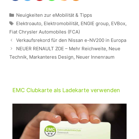
Kategorien
Neuigkeiten zur eMobilität & Tipps
Schlagwörter
Elektroauto
,
Elektromobilität
,
ENGIE group
,
EVBox
,
Fiat Chrysler Automobiles (FCA)
Beitrags-
Verkaufsrekord für den Nissan e-NV200 in Europa
Navigation
NEUER RENAULT ZOE – Mehr Reichweite, Neue
Technik, Markanteres Design, Neuer Innenraum
EMC Clubkarte als Ladekarte verwenden