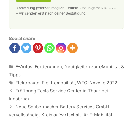
Abmeldung jederzeit möglich. Double-Opt-in gemäß DSGVO
– wir senden erst nach deiner Bestätigung.
Social share
Kategorien
E-Autos
,
Förderungen
,
Neuigkeiten zur eMobilität &
Tipps
Schlagwörter
Elektroauto
,
Elektromobilität
,
WEG-Novelle 2022
Beitrags-
Eröffnung Tesla Service Center in Thaur bei
Navigation
Innsbruck
Neue Saubermacher Battery Services GmbH
vervollständigt Kreislaufwirtschaft für E-Mobilität