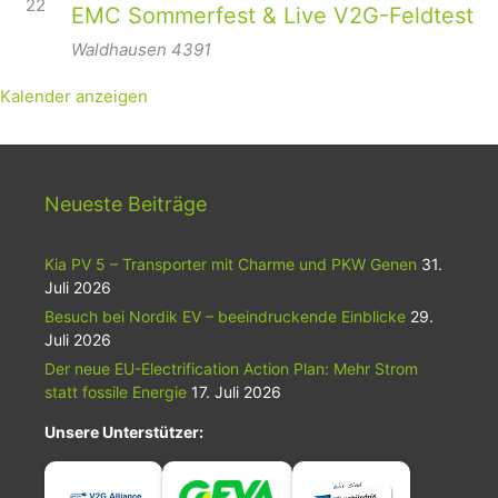
22
EMC Sommerfest & Live V2G-Feldtest
Waldhausen
4391
Kalender anzeigen
Neueste Beiträge
Kia PV 5 – Transporter mit Charme und PKW Genen
31.
Juli 2026
Besuch bei Nordik EV – beeindruckende Einblicke
29.
Juli 2026
Der neue EU-Electrification Action Plan: Mehr Strom
statt fossile Energie
17. Juli 2026
Unsere Unterstützer: