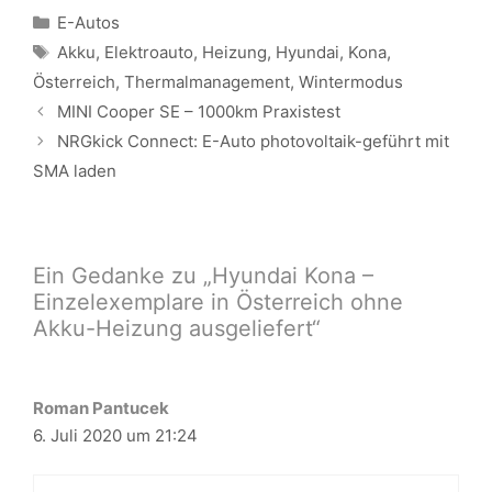
Kategorien
E-Autos
Schlagwörter
Akku
,
Elektroauto
,
Heizung
,
Hyundai
,
Kona
,
Österreich
,
Thermalmanagement
,
Wintermodus
Beitrags-
MINI Cooper SE – 1000km Praxistest
Navigation
NRGkick Connect: E-Auto photovoltaik-geführt mit
SMA laden
Ein Gedanke zu „Hyundai Kona –
Einzelexemplare in Österreich ohne
Akku-Heizung ausgeliefert“
Roman Pantucek
6. Juli 2020 um 21:24