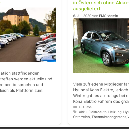
r
in Österreich ohne Akku
ausgeliefert
6. Juli 2020
von
EMC-Admin
atlich stattfindenden
reffen werden aktuelle und
Viele zufriedene Mitglieder fa
Themen besprochen und
Hyundai Kona Elektro, jedoch
leich als Plattform zum
Winter gab es allerdings bei e
von Informationen,
Kona Elektro Fahrern das gro
en und Neuigkeiten aus dem
Rätselraten: Der „Wintermodus
Kategorien
E-Autos
 ElektroMobilität.
Schlagwörter
Akku
,
Elektroauto
,
Heizung
,
Hy
Aktivierung der Akku-Heizung
Österreich
,
Thermalmanagement
,
Temperaturen konnte nicht ein
werden.