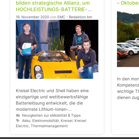
bilden strategische Allianz, um
– Oktobe
HOCHLEISTUNGS-BATTERIE-
LÖSUNG anzubieten
19. November 2020
von
EMC - Redaktion bm
In den mon
Kompetenzt
Kreisel Electric und Shell haben eine
wichtige 
einzigartige und wettbewerbsfähige
dienen zug
Batterielösung entwickelt, die die
Austausch 
modernste Lithium-Ionen-
Innovation
Batteriemodultechnologie von Kreisel mit
Kategorien
Neuigkeiten zur eMobilität & Tipps
Bereich der
Schlagwörter
Akku
,
Elektromobilität
,
Kreisel
,
Kreisel
der maßgeschneiderten
Electric
,
Thermalmanagement
Wärmemanagementflüssigkeit von Shell
kombiniert.