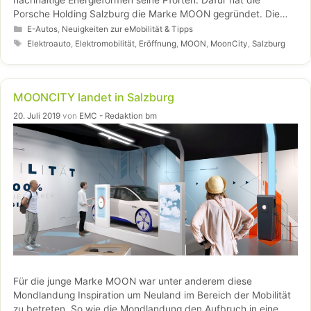
Porsche Holding Salzburg die Marke MOON gegründet. Die
Mission von MOON ist es, Elektromobilität Alltag werden zu
Kategorien
E-Autos
,
Neuigkeiten zur eMobilität & Tipps
lassen und in die Breite zu bringen.
Schlagwörter
Elektroauto
,
Elektromobilität
,
Eröffnung
,
MOON
,
MoonCity
,
Salzburg
MOONCITY landet in Salzburg
20. Juli 2019
von
EMC - Redaktion bm
Für die junge Marke MOON war unter anderem diese
Mondlandung Inspiration um Neuland im Bereich der Mobilität
zu betreten. So wie die Mondlandung den Aufbruch in eine