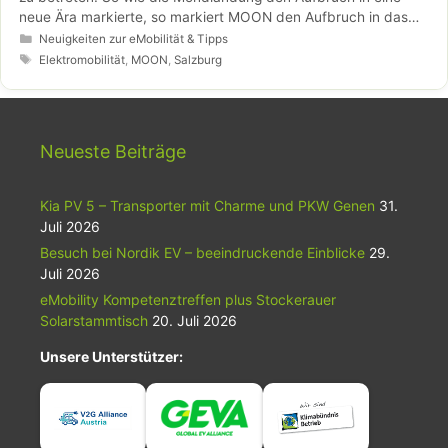
neue Ära markierte, so markiert MOON den Aufbruch in das
Zeitalter der E-Mobilität. Die Mission von MOON ist es,
Kategorien
Neuigkeiten zur eMobilität & Tipps
Elektromobilität Alltag werden zu lassen und in die Breite zu
Schlagwörter
Elektromobilität
,
MOON
,
Salzburg
bringen.
Neueste Beiträge
Kia PV 5 – Transporter mit Charme und PKW Genen
31.
Juli 2026
Besuch bei Nordik EV – beeindruckende Einblicke
29.
Juli 2026
eMobility Kompetenztreffen plus Stockerauer
Solarstammtisch
20. Juli 2026
Unsere Unterstützer: