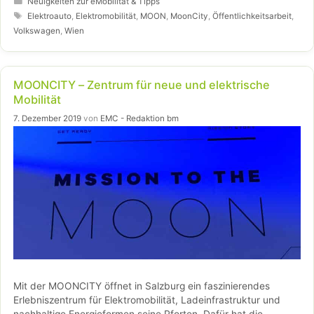
Fahrzeuge aus der Nähe zu sehen und sich beraten zu lassen.
Neuigkeiten zur eMobilität & Tipps
Schlagwörter
Elektroauto
,
Elektromobilität
,
MOON
,
MoonCity
,
Öffentlichkeitsarbeit
,
Volkswagen
,
Wien
MOONCITY – Zentrum für neue und elektrische
Mobilität
7. Dezember 2019
von
EMC - Redaktion bm
Mit der MOONCITY öffnet in Salzburg ein faszinierendes
Erlebniszentrum für Elektromobilität, Ladeinfrastruktur und
nachhaltige Energieformen seine Pforten. Dafür hat die