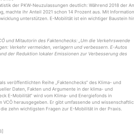
atistik der PKW-Neuzulassungen deutlich: Während 2018 der An
ag, machte ihr Anteil 2021 schon 14 Prozent aus. Mit Informatio
icklung unterstützen. E-Mobilität ist ein wichtiger Baustein hi
CÖ und Mitautorin des Faktenchecks: „Um die Verkehrswende
lgen: Verkehr vermeiden, verlagern und verbessern. E-Autos
 und der Reduktion lokaler Emissionen zur Verbesserung des
mals veröffentlichten Reihe „Faktenchecks“ des Klima- und
ueller Daten, Fakten und Argumente in der klima- und
eck E-Mobilität“ wird vom Klima- und Energiefonds in
VCÖ herausgegeben. Er gibt umfassende und wissenschaftli
die zehn wichtigsten Fragen zur E-Mobilität in der Praxis.
B]