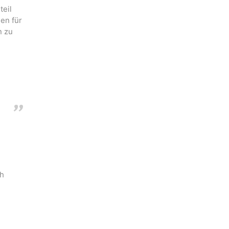
teil
nen für
n zu
ch