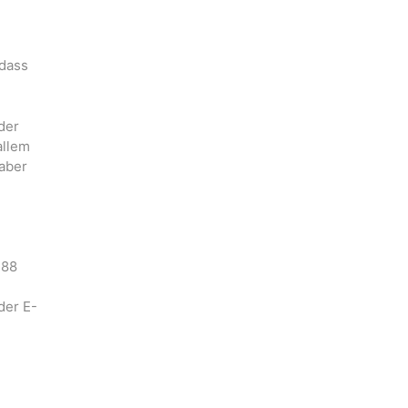
 dass
der
allem
 aber
 88
der E-