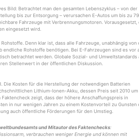
tives Bild: Betrachtet man den gesamten Lebenszyklus – von der
stellung bis zur Entsorgung – verursachen E-Autos um bis zu 79
eichbare Fahrzeuge mit Verbrennungsmotoren. Vorausgesetzt,
en eingesetzt wird.
Rohstoffe. Denn klar ist, dass alle Fahrzeuge, unabhängig von 
eb endliche Rohstoffe benötigen. Bei E-Fahrzeugen sind es vor 
kritisch betrachtet werden. Globale Sozial- und Umweltstandards
n Stellenwert in der öffentlichen Diskussion.
. Die Kosten für die Herstellung der notwendigen Batterien
rchschnittlichen Lithium-Ionen-Akku, dessen Preis seit 2010 um
 Faktencheck zeigt, dass der höhere Anschaffungspreis in
sten in nur wenigen Jahren zu einem Kostenvorteil zu Gunsten 
nung auch öffentliche Förderungen für den Umstieg.
Umweltbundesamts und Mitautor des Faktenchecks
:
emissionsarm, verbrauchen weniger Energie und können mit