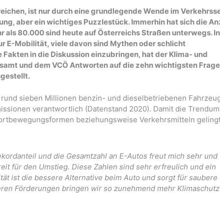
erreichen, ist nur durch eine grundlegende Wende im Verkehrss
ösung, aber ein wichtiges Puzzlestück. Immerhin hat sich die An
r als 80.000 sind heute auf Österreichs Straßen unterwegs. In
ur E-Mobilität, viele davon sind Mythen oder schlicht
 Fakten in die Diskussion einzubringen, hat der Klima- und
samt und dem VCÖ Antworten auf die zehn wichtigsten Frage
estellt.
und sieben Millionen benzin- und dieselbetriebenen Fahrzeu
issionen verantwortlich (Datenstand 2020). Damit die Trendu
Fortbewegungsformen beziehungsweise Verkehrsmitteln gelingt,
ekordanteil und die Gesamtzahl an E-Autos freut mich sehr und
eit für den Umstieg. Diese Zahlen sind sehr erfreulich und ein
ät ist die bessere Alternative beim Auto und sorgt für saubere
nseren Förderungen bringen wir so zunehmend mehr Klimaschutz