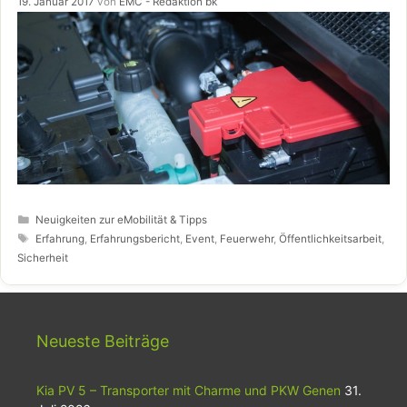
19. Januar 2017
von
EMC - Redaktion bk
Kategorien
Neuigkeiten zur eMobilität & Tipps
Schlagwörter
Erfahrung
,
Erfahrungsbericht
,
Event
,
Feuerwehr
,
Öffentlichkeitsarbeit
,
Sicherheit
Neueste Beiträge
Kia PV 5 – Transporter mit Charme und PKW Genen
31.