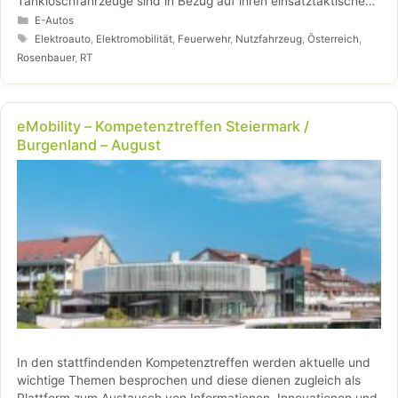
Tanklöschfahrzeuge sind in Bezug auf ihren einsatztaktischen
Nutzen, die Belademöglichkeiten und die Löschtechnik
Kategorien
E-Autos
modernen Standardfahrzeugen weit voraus.
Schlagwörter
Elektroauto
,
Elektromobilität
,
Feuerwehr
,
Nutzfahrzeug
,
Österreich
,
Rosenbauer
,
RT
eMobility – Kompetenztreffen Steiermark /
Burgenland – August
In den stattfindenden Kompetenztreffen werden aktuelle und
wichtige Themen besprochen und diese dienen zugleich als
Plattform zum Austausch von Informationen, Innovationen und