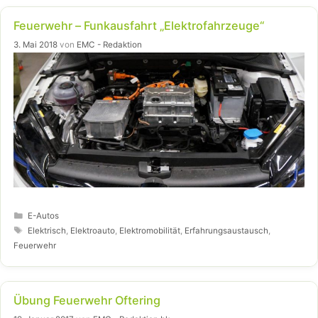
Feuerwehr – Funkausfahrt „Elektrofahrzeuge“
3. Mai 2018
von
EMC - Redaktion
Kategorien
E-Autos
Schlagwörter
Elektrisch
,
Elektroauto
,
Elektromobilität
,
Erfahrungsaustausch
,
Feuerwehr
Übung Feuerwehr Oftering