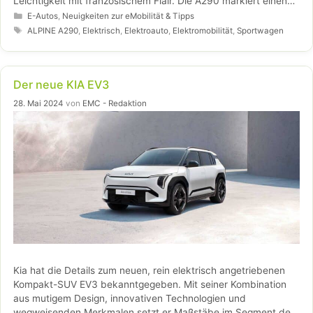
Leichtigkeit mit französischem Flair. Die A290 markiert einen
neuen Einstieg in die Alpine Welt und ist das erste Modell der
Kategorien
E-Autos
,
Neuigkeiten zur eMobilität & Tipps
100-prozentig elektrischen „Dream Garage“ der Marke. Auf
Schlagwörter
ALPINE A290
,
Elektrisch
,
Elektroauto
,
Elektromobilität
,
Sportwagen
den Kompaktsportler werden ein GT CCrossover und die neue
A110 folgen.
Der neue KIA EV3
28. Mai 2024
von
EMC - Redaktion
Kia hat die Details zum neuen, rein elektrisch angetriebenen
Kompakt-SUV EV3 bekanntgegeben. Mit seiner Kombination
aus mutigem Design, innovativen Technologien und
wegweisenden Merkmalen setzt er Maßstäbe im Segment der