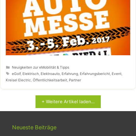
Kategorien
Neuigkeiten zur eMobilität & Tipps
Schlagwörter
eGolf
,
Elektrisch
,
Elektroauto
,
Erfahrung
,
Erfahrungsbericht
,
Event
,
Kreisel Electric
,
Öffentlichkeitsarbeit
,
Partner
+ Weitere Artikel laden...
Neueste Beiträge