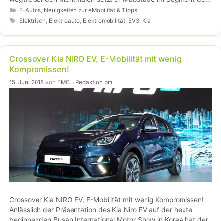
kompakten Elektro-SUVs. Technologisch und in seiner klaren
Kategorien
E-Autos
,
Neuigkeiten zur eMobilität & Tipps
Kundenorientierung ist er an den größeren, vielfach
Schlagwörter
Elektrisch
,
Elektroauto
,
Elektromobilität
,
EV3
,
Kia
preisgekrönten Elektro-SUV Kia EV9 (u.a „World Car of the Year
2024“, „World Electric Vehicle 2024“, „Goldenes Lenkrad
2023“) angelehnt.
Crossover Kia NIRO EV, E-Mobilität mit wenig
Kompromissen!
15. Juni 2018
von
EMC - Redaktion bm
Crossover Kia NIRO EV, E-Mobilität mit wenig Kompromissen!
Anlässlich der Präsentation des Kia Niro EV auf der heute
beginnenden Busan International Motor Show in Korea hat der