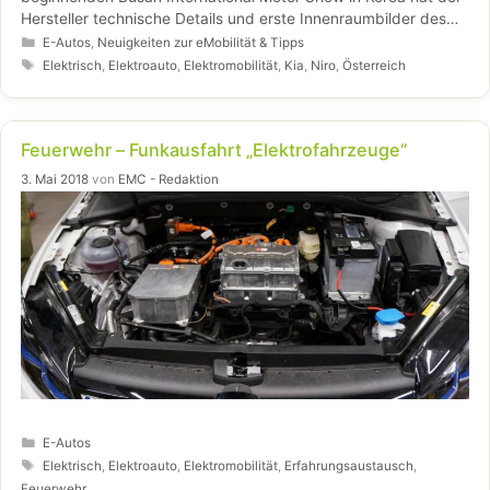
Hersteller technische Details und erste Innenraumbilder des
neuen …
Kategorien
Weiterlesen…
E-Autos
,
Neuigkeiten zur eMobilität & Tipps
Schlagwörter
Elektrisch
,
Elektroauto
,
Elektromobilität
,
Kia
,
Niro
,
Österreich
Feuerwehr – Funkausfahrt „Elektrofahrzeuge“
3. Mai 2018
von
EMC - Redaktion
Kategorien
E-Autos
Schlagwörter
Elektrisch
,
Elektroauto
,
Elektromobilität
,
Erfahrungsaustausch
,
Feuerwehr