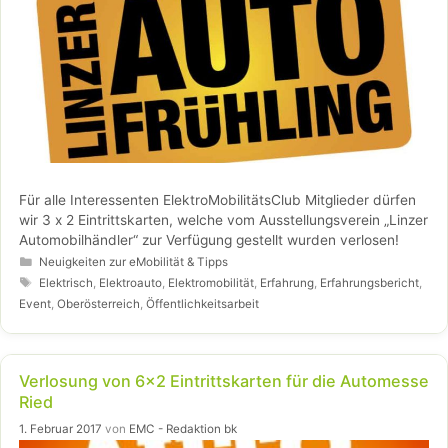
Für alle Interessenten ElektroMobilitätsClub Mitglieder dürfen
wir 3 x 2 Eintrittskarten, welche vom Ausstellungsverein „Linzer
Automobilhändler“ zur Verfügung gestellt wurden verlosen!
Kategorien
Neuigkeiten zur eMobilität & Tipps
Schlagwörter
Elektrisch
,
Elektroauto
,
Elektromobilität
,
Erfahrung
,
Erfahrungsbericht
,
Event
,
Oberösterreich
,
Öffentlichkeitsarbeit
Verlosung von 6×2 Eintrittskarten für die Automesse
Ried
1. Februar 2017
von
EMC - Redaktion bk