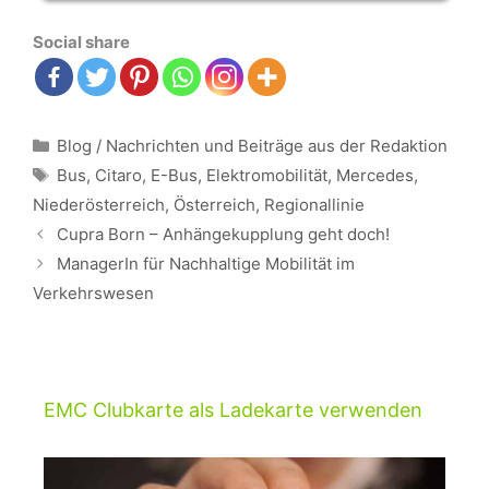
Social share
Kategorien
Blog / Nachrichten und Beiträge aus der Redaktion
Schlagwörter
Bus
,
Citaro
,
E-Bus
,
Elektromobilität
,
Mercedes
,
Niederösterreich
,
Österreich
,
Regionallinie
Beitrags-
Cupra Born – Anhängekupplung geht doch!
Navigation
ManagerIn für Nachhaltige Mobilität im
Verkehrswesen
EMC Clubkarte als Ladekarte verwenden