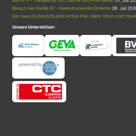
Kia PV 5 – Transporter mit Charme und PKW Genen
31. Juli 2
Besuch bei Nordik EV – beeindruckende Einblicke
29. Juli 202
Der neue EU-Electrification Action Plan: Mehr Strom statt fossi
Unsere Unterstützer: