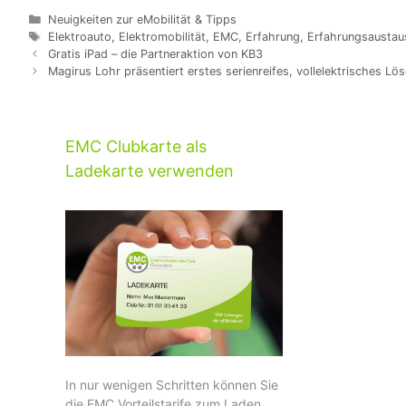
Kategorien
Neuigkeiten zur eMobilität & Tipps
Schlagwörter
Elektroauto
,
Elektromobilität
,
EMC
,
Erfahrung
,
Erfahrungsaustau
Beitrags-
Gratis iPad – die Partneraktion von KB3
Navigation
Magirus Lohr präsentiert erstes serienreifes, vollelektrisches Lö
EMC Clubkarte als
Ladekarte verwenden
In nur wenigen Schritten können Sie
die EMC Vorteilstarife zum Laden