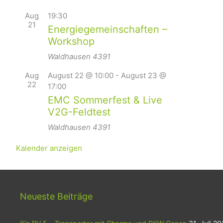
Aug
19:30
21
Energiegemeinschaften –
Workshop
Waldhausen
4391
Aug
August 22 @ 10:00
-
August 23 @
22
17:00
EMC Sommerfest & Live
V2G-Feldtest
Waldhausen
4391
Kalender anzeigen
Neueste Beiträge