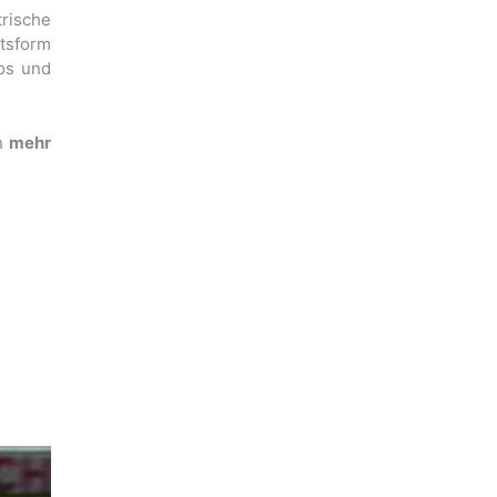
rische
tsform
os und
en
mehr