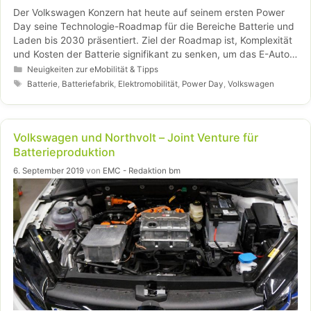
Der Volkswagen Konzern hat heute auf seinem ersten Power
Day seine Technologie-Roadmap für die Bereiche Batterie und
Laden bis 2030 präsentiert. Ziel der Roadmap ist, Komplexität
und Kosten der Batterie signifikant zu senken, um das E-Auto
für möglichst viele Menschen attraktiv und bezahlbar zu
Kategorien
Neuigkeiten zur eMobilität & Tipps
machen. Zugleich will der Konzern den Bedarf an Batteriezellen
Schlagwörter
Batterie
,
Batteriefabrik
,
Elektromobilität
,
Power Day
,
Volkswagen
über 2025 hinaus absichern.
Volkswagen und Northvolt – Joint Venture für
Batterieproduktion
6. September 2019
von
EMC - Redaktion bm