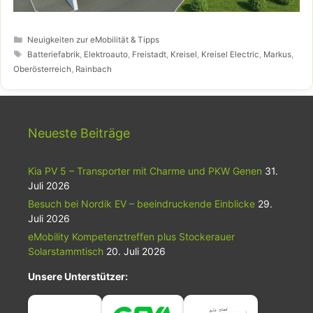
Kategorien
Neuigkeiten zur eMobilität & Tipps
Schlagwörter
Batteriefabrik
,
Elektroauto
,
Freistadt
,
Kreisel
,
Kreisel Electric
,
Markus
,
Oberösterreich
,
Rainbach
Neueste Beiträge
Kia PV 5 – Transporter mit Charme und PKW Genen
31.
Juli 2026
Besuch bei Nordik EV – beeindruckende Einblicke
29.
Juli 2026
eMobility Kompetenztreffen plus Stockerauer
Solarstammtisch
20. Juli 2026
Unsere Unterstützer: