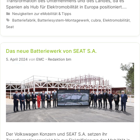
Transformation des Unternehmens und des Landes, da es
Spanien als Hub für Elektromobilität in Europa positioniert.
Diese Eröffnung ist Teil der Gesamtstrategie des Volkswagen
Kategorien
Neuigkeiten zur eMobilität & Tipps
Konzerns für Batterien, die sowohl die Eigenfertigung als auch
Schlagwörter
Batteriefabrik
,
Batteriesystem-Montagewerk
,
cubra
,
Elektromobilität
,
die Belieferung durch Drittanbieter ausbalanciert.
Seat
Das neue Batteriewerk von SEAT S.A.
5. April 2024
von
EMC - Redaktion bm
Der Volkswagen Konzern und SEAT S.A. setzen ihr