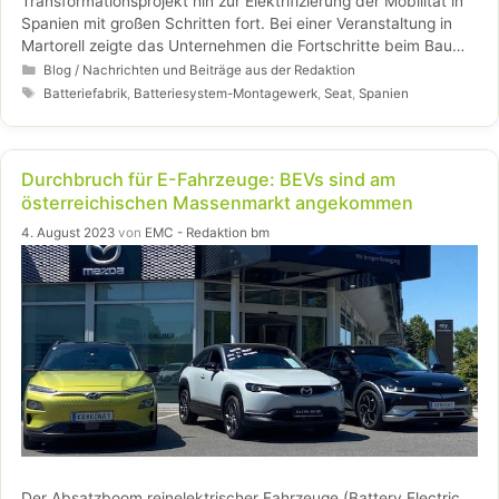
Transformationsprojekt hin zur Elektrifizierung der Mobilität in
Spanien mit großen Schritten fort. Bei einer Veranstaltung in
Martorell zeigte das Unternehmen die Fortschritte beim Bau
des neuen Batteriesystem-Montagewerks. Zu den
Kategorien
Blog / Nachrichten und Beiträge aus der Redaktion
hochrangigen Gästen gehörten unter anderem Seine Majestät
Schlagwörter
Batteriefabrik
,
Batteriesystem-Montagewerk
,
Seat
,
Spanien
König Felipe VI., Kataloniens Regierungschef Pere Aragonès
und Spaniens Minister für Industrie und Tourismus Jordi Hereu.
Die SEAT S.A. investiert derzeit 300 Millionen Euro in diese
Durchbruch für E-Fahrzeuge: BEVs sind am
neue Anlage.
österreichischen Massenmarkt angekommen
4. August 2023
von
EMC - Redaktion bm
Der Absatzboom reinelektrischer Fahrzeuge (Battery Electric