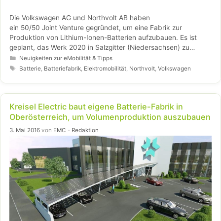
Die Volkswagen AG und Northvolt AB haben
ein 50/50 Joint Venture gegründet, um eine Fabrik zur
Produktion von Lithium-Ionen-Batterien aufzubauen. Es ist
geplant, das Werk 2020 in Salzgitter (Niedersachsen) zu
errichten.
Kategorien
Neuigkeiten zur eMobilität & Tipps
Schlagwörter
Batterie
,
Batteriefabrik
,
Elektromobilität
,
Northvolt
,
Volkswagen
Kreisel Electric baut eigene Batterie-Fabrik in
Oberösterreich, um Volumenproduktion auszubauen
3. Mai 2016
von
EMC - Redaktion