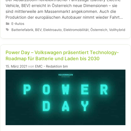
Vehicle, BEV) erreicht in Österreich neue Dimensionen – sie
sind mittlerweile am Massenmarkt angekommen. Auch die
Produktion der europäischen Autobauer nimmt wieder Fahrt
auf. Allerdings gehen ihre Aufträge leicht zurück – der BEV-
Kategorien
E-Autos
Preiskampf erreicht somit Europa.
Schlagwörter
Batteriefabrik
,
BEV
,
Elektroauto
,
Elektromobilität
,
Österreich
,
Vollhybrid
Power Day – Volkswagen präsentiert Technology-
Roadmap für Batterie und Laden bis 2030
15. März 2021
von
EMC - Redaktion bm