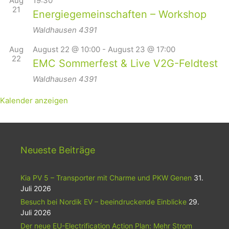
Aug
19:30
21
Energiegemeinschaften – Workshop
Waldhausen
4391
Aug
August 22 @ 10:00
-
August 23 @ 17:00
22
EMC Sommerfest & Live V2G-Feldtest
Waldhausen
4391
Kalender anzeigen
Neueste Beiträge
Kia PV 5 – Transporter mit Charme und PKW Genen
31.
Juli 2026
Besuch bei Nordik EV – beeindruckende Einblicke
29.
Juli 2026
Der neue EU-Electrification Action Plan: Mehr Strom