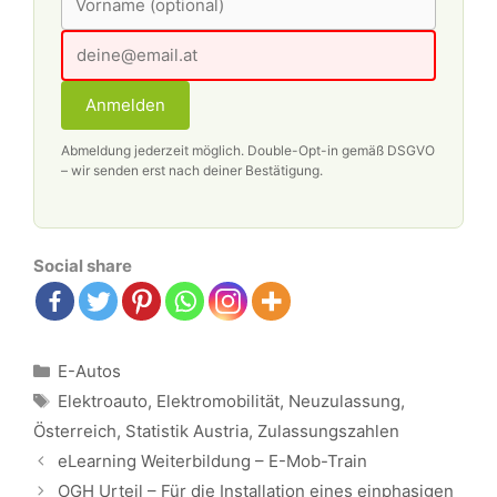
Anmelden
Abmeldung jederzeit möglich. Double-Opt-in gemäß DSGVO
– wir senden erst nach deiner Bestätigung.
Social share
Kategorien
E-Autos
Schlagwörter
Elektroauto
,
Elektromobilität
,
Neuzulassung
,
Österreich
,
Statistik Austria
,
Zulassungszahlen
Beitrags-
eLearning Weiterbildung – E-Mob-Train
Navigation
OGH Urteil – Für die Installation eines einphasigen