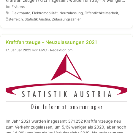
Kraftfahrzeugen (Kfz) insgesamt wurden um 23,4 % weniger
Neuzulassungen (159 937) gemeldet.
Kategorien
E-Autos
Schlagwörter
Elektroauto
,
Elektromobilität
,
Neuzulassung
,
Öffentlichkeitsarbeit
,
Österreich
,
Statistik Austria
,
Zulassungszahlen
Kraftfahrzeuge – Neuzulassungen 2021
17. Januar 2022
von
EMC - Redaktion bm
Im Jahr 2021 wurden insgesamt 371.252 Kraftfahrzeuge neu
zum Verkehr zugelassen, um 5,1% weniger als 2020, aber noch
um 14,9% weniger als im Vorkrisenjahr 2019. Neuzulassungen