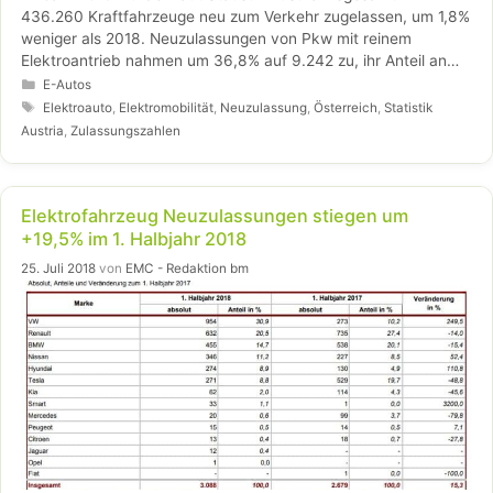
436.260 Kraftfahrzeuge neu zum Verkehr zugelassen, um 1,8%
weniger als 2018. Neuzulassungen von Pkw mit reinem
Elektroantrieb nahmen um 36,8% auf 9.242 zu, ihr Anteil an
allen Pkw-Neuzulassungen stieg von 2,0% auf 2,8%. Von den
Kategorien
E-Autos
12.964 Motorfahrrädern wurde 1.902 Fahrzeuge mit
Schlagwörter
Elektroauto
,
Elektromobilität
,
Neuzulassung
,
Österreich
,
Statistik
Elektroantrieb (Anteil: 14,7%; +4,7%) neu zugelassen.
Austria
,
Zulassungszahlen
Elektrofahrzeug Neuzulassungen stiegen um
+19,5% im 1. Halbjahr 2018
25. Juli 2018
von
EMC - Redaktion bm