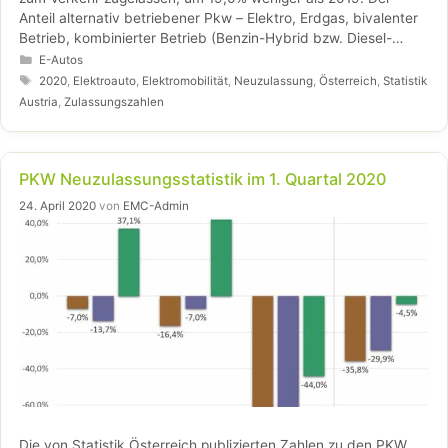
Anteil alternativ betriebener Pkw – Elektro, Erdgas, bivalenter
Betrieb, kombinierter Betrieb (Benzin-Hybrid bzw. Diesel-
Hybrid) und Wasserstoff (Brennstoffzelle) – erreichte 2020 mit
Kategorien
E-Autos
50.060 Fahrzeugen (+90,0%) 20,1%. Der Anteil an elektrisch
Schlagwörter
2020
,
Elektroauto
,
Elektromobilität
,
Neuzulassung
,
Österreich
,
Statistik
angetriebenen Zweirädern betrug im Jahr 2020 5,7% bzw.
Austria
,
Zulassungszahlen
2.632 Stück.
PKW Neuzulassungsstatistik im 1. Quartal 2020
24. April 2020
von
EMC-Admin
Die von Statistik Österreich publizierten Zahlen zu den PKW