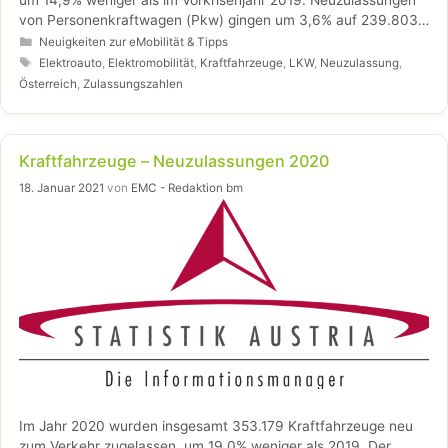
von Personenkraftwagen (Pkw) gingen um 3,6% auf 239.803
Pkw zurück; damit liegt das aktuelle Niveau noch um 27,2%
Kategorien
Neuigkeiten zur eMobilität & Tipps
unter jenem von 2019. Die Anzahl neu zugelassener
Schlagwörter
Elektroauto
,
Elektromobilität
,
Kraftfahrzeuge
,
LKW
,
Neuzulassung
,
Lastkraftwagen (Lkw) stieg 2021 um 56,2% auf 62.561.
Österreich
,
Zulassungszahlen
Kraftfahrzeuge – Neuzulassungen 2020
18. Januar 2021
von
EMC - Redaktion bm
Im Jahr 2020 wurden insgesamt 353.179 Kraftfahrzeuge neu
zum Verkehr zugelassen, um 19,0% weniger als 2019. Der