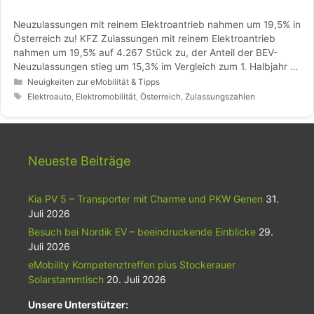
Neuzulassungen mit reinem Elektroantrieb nahmen um 19,5% in
Österreich zu! KFZ Zulassungen mit reinem Elektroantrieb
nahmen um 19,5% auf 4.267 Stück zu, der Anteil der BEV-
Neuzulassungen stieg um 15,3% im Vergleich zum 1. Halbjahr …
Weiterlesen…
Kategorien
Neuigkeiten zur eMobilität & Tipps
Schlagwörter
Elektroauto
,
Elektromobilität
,
Österreich
,
Zulassungszahlen
Neueste Beiträge
Kia PV 5 – Transporter mit Charme und PKW Genen
31.
Juli 2026
Besuch bei Nordik EV – beeindruckende Einblicke
29.
Juli 2026
eMobility Kompetenztreffen plus Stockerauer
Solarstammtisch
20. Juli 2026
Unsere Unterstützer: