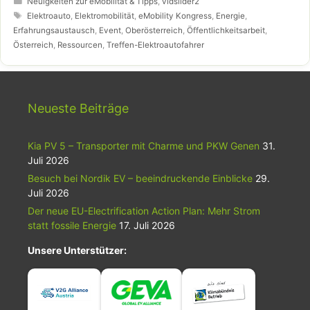
Individualverkehr – es gibt bereits jetzt zahlreiche Lösungen,
Neuigkeiten zur eMobilität & Tipps
,
vidslider2
Betriebe und Produkte, die vor den Vorhang geholt gehören.
Schlagwörter
Elektroauto
,
Elektromobilität
,
eMobility Kongress
,
Energie
,
Der eMobility Kongress zeigte auf, dass bereits jetzt die
Erfahrungsaustausch
,
Event
,
Oberösterreich
,
Öffentlichkeitsarbeit
,
eMobilität mit all ihren Facetten funktioniert.
Österreich
,
Ressourcen
,
Treffen-Elektroautofahrer
Neueste Beiträge
Kia PV 5 – Transporter mit Charme und PKW Genen
31.
Juli 2026
Besuch bei Nordik EV – beeindruckende Einblicke
29.
Juli 2026
Der neue EU-Electrification Action Plan: Mehr Strom
statt fossile Energie
17. Juli 2026
Unsere Unterstützer: