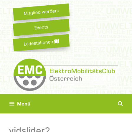
Springe
zum
Mitglied werden!
Inhalt
Events
Ladestationen
Menü
vidslider2